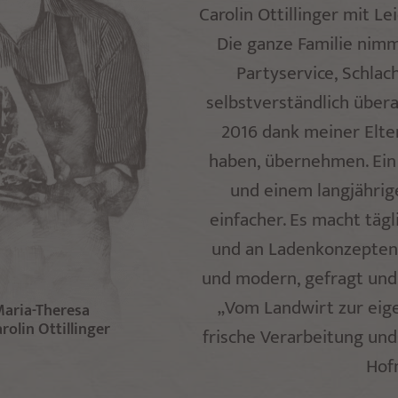
Carolin Ottillinger mit Le
Die ganze Familie nimm
Partyservice, Schlac
selbstverständlich übera
2016 dank meiner Elter
haben, übernehmen. Ein
und einem langjähri
einfacher. Es macht täg
und an Ladenkonzepten z
und modern, gefragt und g
„Vom Landwirt zur eig
aria-Theresa
rolin Ottillinger
frische Verarbeitung und
Hof