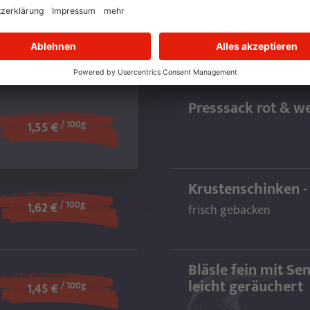
KW 32
03.08. BIS 09.08.202
Presssack rot & w
/ 100g
1,55 €
Krustenschinken - 
/ 100g
1,62 €
frisch gebacken
Bläsle fein mit Se
leicht geräuchert
/ 100g
1,45 €