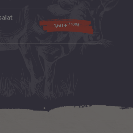
salat
/ 100g
1,60 €