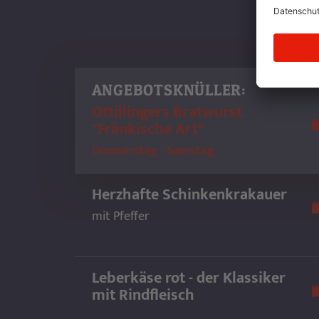
ANGEBOTSKNÜLLER:
Ottillingers Bratwurst
"Fränkische Art"
Donnerstag - Samstag
Herzhafte Schinkenkrakauer
mit Pfeffer
Leberkäse rot - der Klassiker
mit Rindfleisch