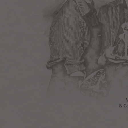
M
& Ca