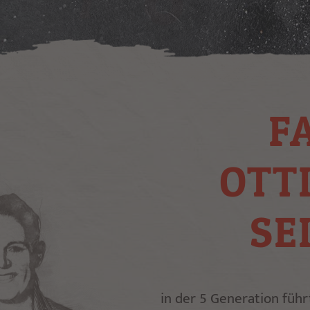
F
OTT
SE
in der 5 Generation füh