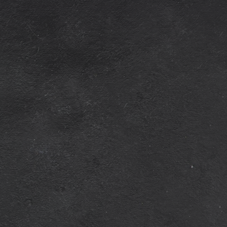
„SAY CH
HOL DIR UNSERE LEC
KÄSEKNACKER!
MEHR ERFAHREN