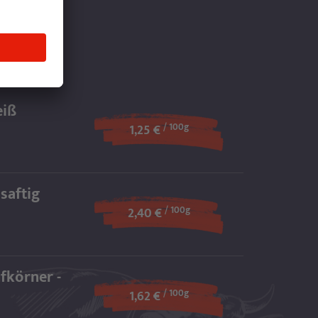
6
eiß
/ 100g
1,25 €
saftig
/ 100g
2,40 €
nfkörner -
/ 100g
1,62 €