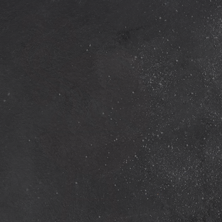
EESE“
KEREN