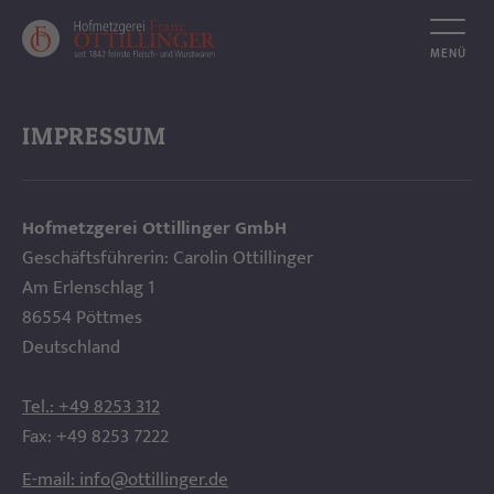
NEUIGKEITEN
IMPRESSUM
PHILOSOPHIE
Hofmetzgerei Ottillinger GmbH
UNSER FLEISCH
ANGEBOTE
Geschäftsführerin: Carolin Ottillinger
Am Erlenschlag 1
FILIAL ANGEBOTE
FILIALEN
86554 Pöttmes
Deutschland
MITTAGSMENÜS
FLEISCH ABC
Tel.: +49 8253 312
KILOMARKT-ANGEBOTE
PARTYSERVICE
Fax: +49 8253 7222
E-mail:
info@ottillinger.de
JOBS