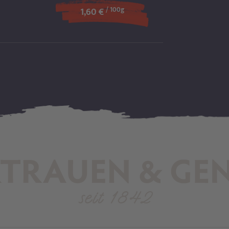
/ 100g
1,60 €