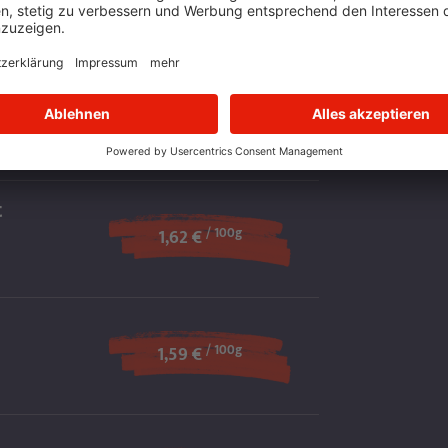
2,40 €
/ 100g
1,45 €
t
/ 100g
1,62 €
/ 100g
1,59 €