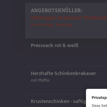
ANGEBOTSKNÜLLER:
Ottillingers Bratwurst "Fränkisch
Donnerstag - Samstag
Presssack rot & weiß
Herzhafte Schinkenkrakauer
mit Pfeffer
Krustenschinken - saftig