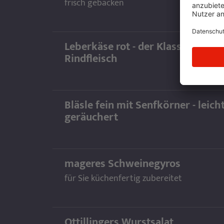
frisch gebacken
Leberkäse rot - der Klassiker mit
Rindfleisch
Bläsle fein mit Senfkörner - leich
geräuchert
mageres Schweinegyros
für Sie küchenfertig zubereitet
Ottillingers Wurstsalat