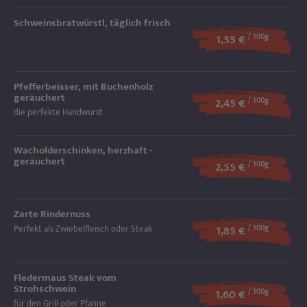
Schweinsbratwürstl, täglich frisch
1,55 €
/ 100g
Pfefferbeisser, mit Buchenholz
geräuchert
2,45 €
/ 100g
die perfekte Handwurst
Wacholderschinken, herzhaft -
geräuchert
2,55 €
/ 100g
Zarte Rindernuss
Perfekt als Zwiebelfleisch oder Steak
1,85 €
/ 100g
Fledermaus Steak vom
Strohschwein
1,60 €
/ 100g
für den Grill oder Pfanne