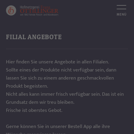
NEUIGKEITEN
FILIAL ANGEBOTE
PHILOSOPHIE
Hier finden Sie unsere Angebote in allen Filialen.
UNSER FLEISCH
ANGEBOTE
Sollte eines der Produkte nicht verfügbar sein, dann
lassen Sie sich zu einem anderen geschmackvollen
FILIAL ANGEBOTE
FILIALEN
Produkt begeistern.
Nicht alles kann immer frisch verfügbar sein. Das ist ein
MITTAGSMENÜS
FLEISCH ABC
Grundsatz dem wir treu bleiben.
Frische ist oberstes Gebot.
KILOMARKT-ANGEBOTE
PARTYSERVICE
Gerne können Sie in unserer Bestell App alle ihre
JOBS