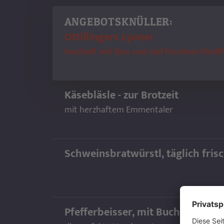
ANGEBOTSKNÜLLER:
Ottillingers Lyoner
herzhaft mit Biss und viel frischem Rindfl
Käsebläsle - zur Brotzeit
mit herzhaftem Emmentaler
Schweinsbratwürstl, täglich fris
Pfefferbeisser, mit Buchenholz g