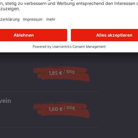
2,45 €
eräuchert
/ 100g
2,55 €
/ 100g
1,85 €
wein
/ 100g
1,60 €