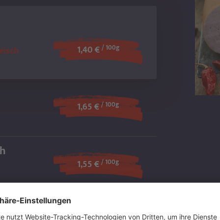
/ 100g
1,40 €
eisch
/ 100g
1,65 €
ch
/ 100g
1,55 €
eräuchert
/ 100g