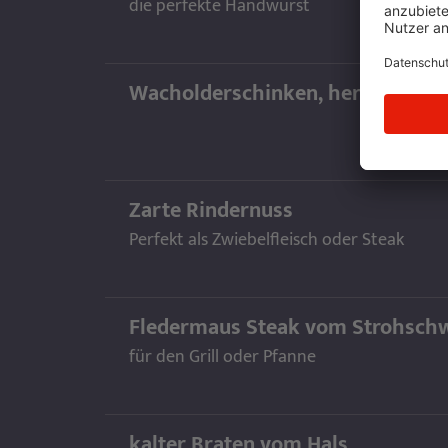
die perfekte Handwurst
Wacholderschinken, herzhaft - g
Zarte Rindernuss
Perfekt als Zwiebelfleisch oder Steak
Fledermaus Steak vom Strohsch
für den Grill oder Pfanne
kalter Braten vom Hals