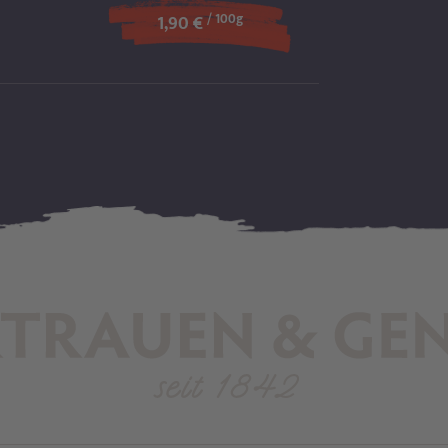
/ 100g
1,90 €